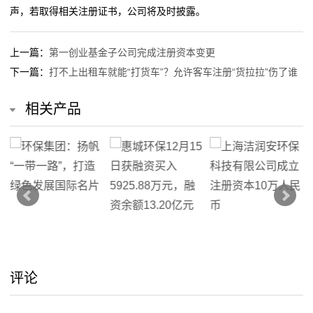
虚
声，若取得相关注册证书，公司将及时披露。
会？
上海洁润安环保科技有限公司成立 注册资本10万人民币
拟
同兴科技：欧盟通过环保法案对公司未来经营具有一定
中科环保跌0.89%，成交额1.27亿元，后市是否有机
上一篇：
第一创业基金子公司完成注册资本变更
的积极影响
会？
主
下一篇：
打不上出租车就能“打货车”？允许客车注册“货拉拉”伤了谁
助力美丽中国-然健环球环保小卫士走进山西希望小学
同兴科技：欧盟通过环保法案对公司未来经营具有一定
机
中创环保控制权变更落空 去年10月因消息刺激股价巨震
的积极影响
相关产品
助力美丽中国-然健环球环保小卫士走进山西希望小学
新
中创环保控制权变更落空 去年10月因消息刺激股价巨震
闻
动
态
公
司
评论
动