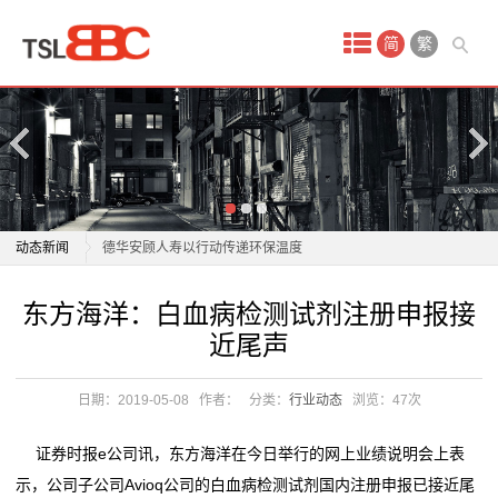
首
简
繁
页
产
品
中
四川美丰：坚决杜绝和防范各类安全环保事故发生
动态新闻
德华安顾人寿以行动传递环保温度
心
惠城环保：公司20万吨/年混合废塑料资源化综合利用工
四川美丰：坚决杜绝和防范各类安全环保事故发生
东方海洋：白血病检测试剂注册申报接
域
业试验装置已完成标定，
德华安顾人寿以行动传递环保温度
近尾声
环保集团：扬帆“一带一路”，打造绿色发展国际名片
惠城环保：公司20万吨/年混合废塑料资源化综合利用工
名
惠城环保12月15日获融资买入5925.88万元，融资余额
业试验装置已完成标定，
日期：2019-05-08
作者：
分类：
行业动态
浏览：
47次
注
13.20亿元
环保集团：扬帆“一带一路”，打造绿色发展国际名片
上海洁润安环保科技有限公司成立 注册资本10万人民币
惠城环保12月15日获融资买入5925.88万元，融资余额
册
证券时报e公司讯，东方海洋在今日举行的网上业绩说明会上表
中科环保跌0.89%，成交额1.27亿元，后市是否有机
13.20亿元
示，公司子公司Avioq公司的白血病检测试剂国内注册申报已接近尾