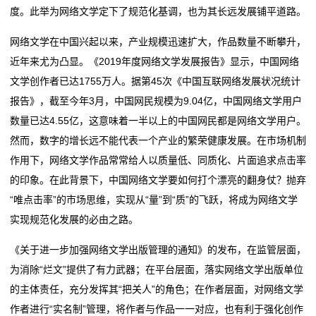
虚
度。此举为网络文学定下了规范化基调，也为其长远发展铺平道路。
会？
上海洁润安环保科技有限公司成立 注册资本10万人民币
拟
同兴科技：欧盟通过环保法案对公司未来经营具有一定
中科环保跌0.89%，成交额1.27亿元，后市是否有机
网络文学在中国兴起以来，产业规模迅速扩大，作品数量不断攀升，
的积极影响
会？
主
近年来尤为凸显。《2019年度网络文学发展报告》显示，中国网络
助力美丽中国-然健环球环保小卫士走进山西希望小学
同兴科技：欧盟通过环保法案对公司未来经营具有一定
文学创作者已达1755万人。据第45次《中国互联网络发展状况统计
机
中创环保控制权变更落空 去年10月因消息刺激股价巨震
的积极影响
报告》，截至今年3月，中国网民规模为9.04亿，中国网络文学用户
助力美丽中国-然健环球环保小卫士走进山西希望小学
新
数量已达4.55亿，这意味着一半以上的中国网民都是网络文学用户。
中创环保控制权变更落空 去年10月因消息刺激股价巨震
然而，数字的增长远不能代表一个产业的繁荣健康发展。在市场机制
闻
作用下，网络文学作品常常给人以质量低、同质化、片面追求点击率
动
的印象。在此背景下，中国网络文学要如何打个漂亮的翻身仗？抛弃
“唯点击率”的市场思维，实现从“量”到“质”的飞跃，将成为网络文学
态
实现规范化发展的必由之路。
公
《关于进一步加强网络文学出版管理的通知》的发布，在监管层面，
为消除“烂文”提供了有力武器；在平台层面，落实网络文学出版单位
司
的主体责任，充分发挥其“把关人”的角色；在作者层面，对网络文学
动
作者进行“实名制”管理，将作者与作品一一对应，也有利于强化创作