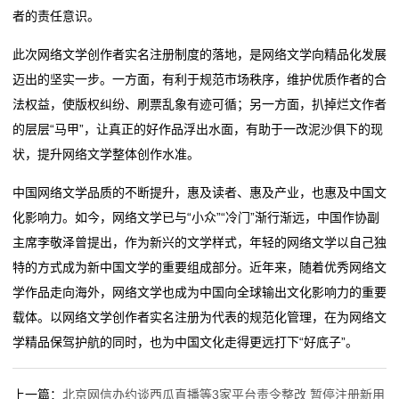
者的责任意识。
态
此次网络文学创作者实名注册制度的落地，是网络文学向精品化发展
行
迈出的坚实一步。一方面，有利于规范市场秩序，维护优质作者的合
业
法权益，使版权纠纷、刷票乱象有迹可循；另一方面，扒掉烂文作者
的层层“马甲”，让真正的好作品浮出水面，有助于一改泥沙俱下的现
动
状，提升网络文学整体创作水准。
态
中国网络文学品质的不断提升，惠及读者、惠及产业，也惠及中国文
联
化影响力。如今，网络文学已与“小众”“冷门”渐行渐远，中国作协副
主席李敬泽曾提出，作为新兴的文学样式，年轻的网络文学以自己独
系
特的方式成为新中国文学的重要组成部分。近年来，随着优秀网络文
我
学作品走向海外，网络文学也成为中国向全球输出文化影响力的重要
载体。以网络文学创作者实名注册为代表的规范化管理，在为网络文
们
学精品保驾护航的同时，也为中国文化走得更远打下“好底子”。
关
上一篇：
北京网信办约谈西瓜直播等3家平台责令整改 暂停注册新用
于