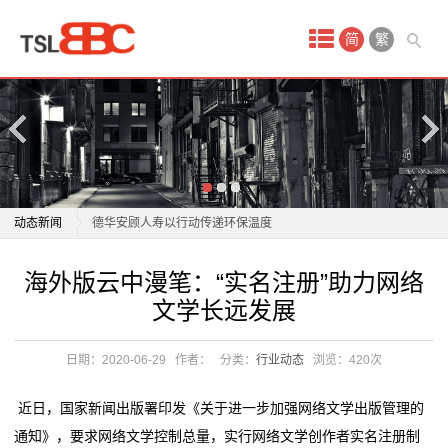
首
简
繁
页
产
品
中
四川美丰：坚决杜绝和防范各类安全环保事故发生
动态新闻
德华安顾人寿以行动传递环保温度
心
惠城环保：公司20万吨/年混合废塑料资源化综合利用工
四川美丰：坚决杜绝和防范各类安全环保事故发生
海外版云中漫笔：“实名注册”助力网络
域
业试验装置已完成标定，
德华安顾人寿以行动传递环保温度
文学长远发展
环保集团：扬帆“一带一路”，打造绿色发展国际名片
惠城环保：公司20万吨/年混合废塑料资源化综合利用工
名
惠城环保12月15日获融资买入5925.88万元，融资余额
业试验装置已完成标定，
日期：2020-06-29
作者：
分类：
行业动态
浏览：
420次
注
13.20亿元
环保集团：扬帆“一带一路”，打造绿色发展国际名片
上海洁润安环保科技有限公司成立 注册资本10万人民币
惠城环保12月15日获融资买入5925.88万元，融资余额
册
近日，国家新闻出版署印发《关于进一步加强网络文学出版管理的
中科环保跌0.89%，成交额1.27亿元，后市是否有机
13.20亿元
通知》，要求网络文学控制总量，实行网络文学创作者实名注册制