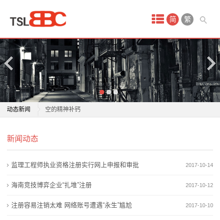
首
简
繁
页
产
品
中
+1 清风护青绿丨从“兰州锁钥”到“环保铁军”一场穿越时
动态新闻
空的精神补钙
心
林氏整家定制林净板 Ultra 正式上市 率先响应新国标升
+1 清风护青绿丨从“兰州锁钥”到“环保铁军”一场穿越时
域
新闻动态
级全屋环保
空的精神补钙
首创环保6月15日获融资买入2647.89万元，融资余额
林氏整家定制林净板 Ultra 正式上市 率先响应新国标升
名
监理工程师执业资格注册实行网上申报和审批
2017-10-14
4.88亿元
级全屋环保
注
7家环保企业折戟启示：3大典型失控原因
首创环保6月15日获融资买入2647.89万元，融资余额
海南竞技博弈企业“扎堆”注册
2017-10-12
作贡献、献良策、当卫士 保定凝聚生态环保共治力量
4.88亿元
册
注册容易注销太难 网络账号遭遇“永生”尴尬
2017-10-10
儿童环保跳蚤市场点亮绿色低碳生活
7家环保企业折戟启示：3大典型失控原因