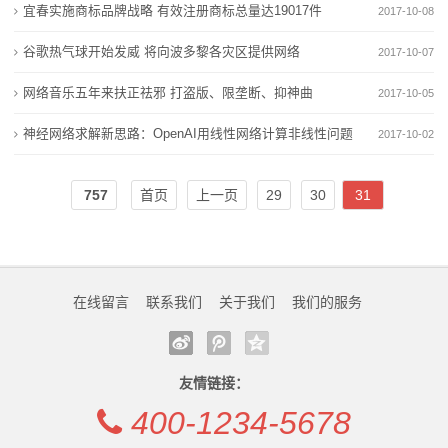
虚
宜春实施商标品牌战略 有效注册商标总量达19017件
2017-10-08
2026 工业环保治理优选：塑烧板除尘与催化燃烧设备
作贡献、献良策、当卫士 保定凝聚生态环保共治力量
拟
实力厂家解读
儿童环保跳蚤市场点亮绿色低碳生活
谷歌热气球开始发威 将向波多黎各灾区提供网络
2017-10-07
京源环保股价创60日新高 多重概念催化获资金关注
2026 工业环保治理优选：塑烧板除尘与催化燃烧设备
主
网络音乐五年来扶正祛邪 打盗版、限垄断、抑神曲
2017-10-05
惠城环保2025年扣非净利大增52.59% 锚定“双碳”打开
实力厂家解读
机
神经网络求解新思路：OpenAI用线性网络计算非线性问题
固废资源化和废塑料化学
京源环保股价创60日新高 多重概念催化获资金关注
2017-10-02
上海碳普惠平台上线 把“环保”变成“零花钱”
惠城环保2025年扣非净利大增52.59% 锚定“双碳”打开
新
757
首页
上一页
29
30
31
固废资源化和废塑料化学
闻
上海碳普惠平台上线 把“环保”变成“零花钱”
动
态
在线留言
联系我们
关于我们
我们的服务
公
司
友情链接：
400-1234-5678
动