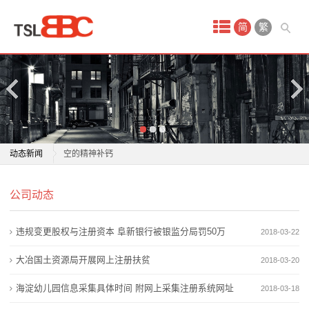
首
简
繁
页
产
品
中
+1 清风护青绿丨从“兰州锁钥”到“环保铁军”一场穿越时
动态新闻
空的精神补钙
心
林氏整家定制林净板 Ultra 正式上市 率先响应新国标升
+1 清风护青绿丨从“兰州锁钥”到“环保铁军”一场穿越时
域
公司动态
级全屋环保
空的精神补钙
首创环保6月15日获融资买入2647.89万元，融资余额
林氏整家定制林净板 Ultra 正式上市 率先响应新国标升
名
违规变更股权与注册资本 阜新银行被银监分局罚50万
2018-03-22
4.88亿元
级全屋环保
注
7家环保企业折戟启示：3大典型失控原因
首创环保6月15日获融资买入2647.89万元，融资余额
大冶国土资源局开展网上注册扶贫
2018-03-20
作贡献、献良策、当卫士 保定凝聚生态环保共治力量
4.88亿元
册
海淀幼儿园信息采集具体时间 附网上采集注册系统网址
2018-03-18
儿童环保跳蚤市场点亮绿色低碳生活
7家环保企业折戟启示：3大典型失控原因