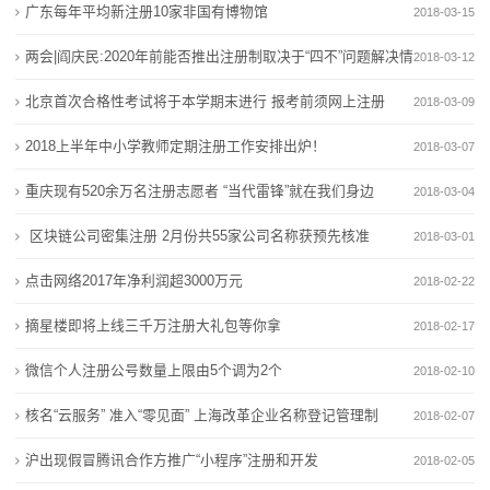
虚
广东每年平均新注册10家非国有博物馆
2018-03-15
2026 工业环保治理优选：塑烧板除尘与催化燃烧设备
作贡献、献良策、当卫士 保定凝聚生态环保共治力量
拟
实力厂家解读
儿童环保跳蚤市场点亮绿色低碳生活
两会|阎庆民:2020年前能否推出注册制取决于“四不”问题解决情
2018-03-12
京源环保股价创60日新高 多重概念催化获资金关注
2026 工业环保治理优选：塑烧板除尘与催化燃烧设备
主
况
北京首次合格性考试将于本学期末进行 报考前须网上注册
2018-03-09
惠城环保2025年扣非净利大增52.59% 锚定“双碳”打开
实力厂家解读
机
2018上半年中小学教师定期注册工作安排出炉！
固废资源化和废塑料化学
京源环保股价创60日新高 多重概念催化获资金关注
2018-03-07
上海碳普惠平台上线 把“环保”变成“零花钱”
惠城环保2025年扣非净利大增52.59% 锚定“双碳”打开
新
重庆现有520余万名注册志愿者 “当代雷锋”就在我们身边
2018-03-04
固废资源化和废塑料化学
闻
区块链公司密集注册 2月份共55家公司名称获预先核准
2018-03-01
上海碳普惠平台上线 把“环保”变成“零花钱”
动
点击网络2017年净利润超3000万元
2018-02-22
态
摘星楼即将上线三千万注册大礼包等你拿
2018-02-17
微信个人注册公号数量上限由5个调为2个
公
2018-02-10
核名“云服务” 准入“零见面” 上海改革企业名称登记管理制
2018-02-07
司
度
沪出现假冒腾讯合作方推广“小程序”注册和开发
2018-02-05
动