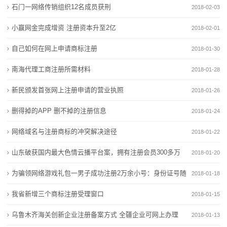
石门一网络传销组织12名成员获刑
2018-02-03
态
小赢网金完成增资 注册资本升至2亿
2018-02-01
行
自己如何在网上申请商标注册
2018-01-30
业
南海代理工商注册所需材料
2018-01-28
动
新民颁发首张网上注册申请的营业执照
2018-01-26
态
删得掉的APP 删不掉的注册信息
2018-01-24
联
网络域名与注册商标的冲突解决途径
2018-01-22
系
山东破获国内最大色情云播平台案，拥有注册会员300多万
2018-01-20
我
为骗领网络游戏礼包一男子成功注册2万余小号：身份证号随
2018-01-18
们
意填，虚拟手机接验
我省新增三个商标注册受理窗口
2018-01-15
关
乌鲁木齐海关创新企业注册备案方式 全疆企业可网上办理
2018-01-13
于